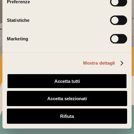
Preferenze
Statistiche
Marketing
THE HOME
Apartments
Mostra dettagli
Accetta tutti
THE SURROUNDINGS
The territory
Accetta selezionati
WE ARE WAITING FOR YOU
Rifiuta
Contact us